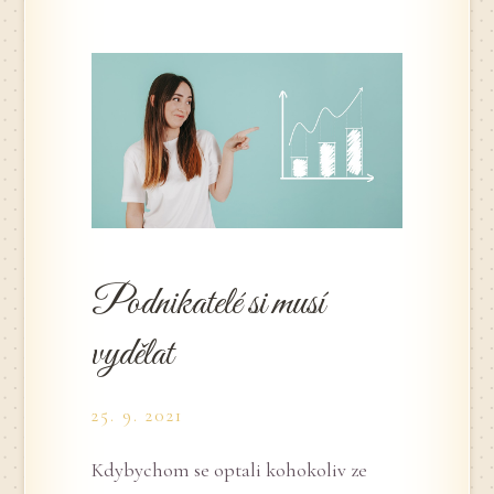
Podnikatelé si musí
vydělat
25. 9. 2021
Kdybychom se optali kohokoliv ze