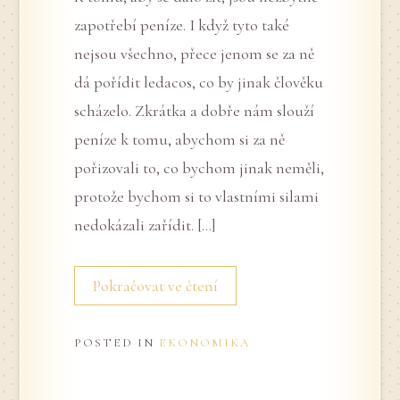
zapotřebí peníze. I když tyto také
nejsou všechno, přece jenom se za ně
dá pořídit ledacos, co by jinak člověku
scházelo. Zkrátka a dobře nám slouží
peníze k tomu, abychom si za ně
pořizovali to, co bychom jinak neměli,
protože bychom si to vlastními silami
nedokázali zařídit. […]
Pokračovat ve čtení
POSTED IN
EKONOMIKA