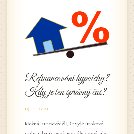
Refinancování hypotéky?
Kdy je ten správný čas?
19. 1. 2021
Možná jste nevěděli, že výše úrokové
sazby u bank není neustále stejná, ale