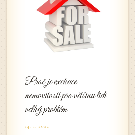
Proč je exekuce
nemovitostí pro většinu lidí
velký problém
14. 1. 2022