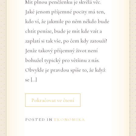
Mít plnou peněženku je skvělá věc.
Jaké jenom příjemné pocity má ten,
kdo ví, že jakmile po něm někdo bude
chtít peníze, bude je mít kde vzít a
zaplatí si tak vše, po čem kdy zatouží!
Jenže takový příjemný život není
bohužel typický pro většinu z nás.
Obvykle je pravdou spíše to, že když
se […]
Pokračovat ve čtení
POSTED IN
EKONOMIKA