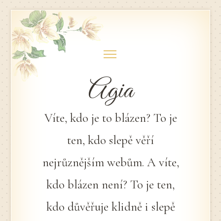
Skip
to
content
Agia
Víte, kdo je to blázen? To je
ten, kdo slepě věří
nejrůznějším webům. A víte,
kdo blázen není? To je ten,
kdo důvěřuje klidně i slepě