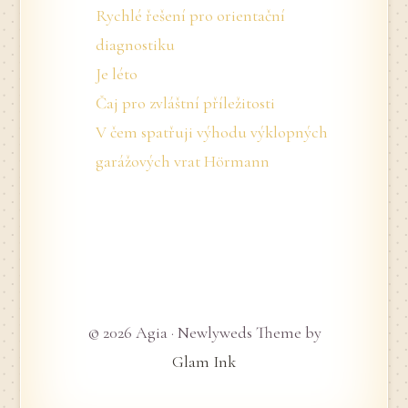
Rychlé řešení pro orientační
diagnostiku
Je léto
Čaj pro zvláštní příležitosti
V čem spatřuji výhodu výklopných
garážových vrat Hörmann
© 2026 Agia · Newlyweds Theme by
Glam Ink