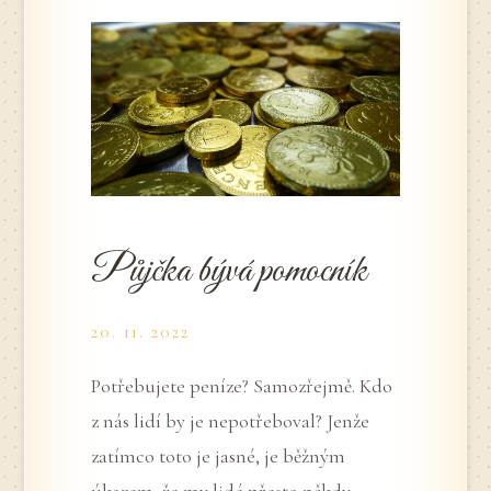
Půjčka bývá pomocník
20. 11. 2022
Potřebujete peníze? Samozřejmě. Kdo
z nás lidí by je nepotřeboval? Jenže
zatímco toto je jasné, je běžným
úkazem, že my lidé přesto někdy