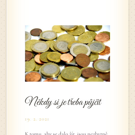
Někdy si je třeba půjčit
19. 2. 2021
K tomu, aby se dalo žít, jsou nezbytně