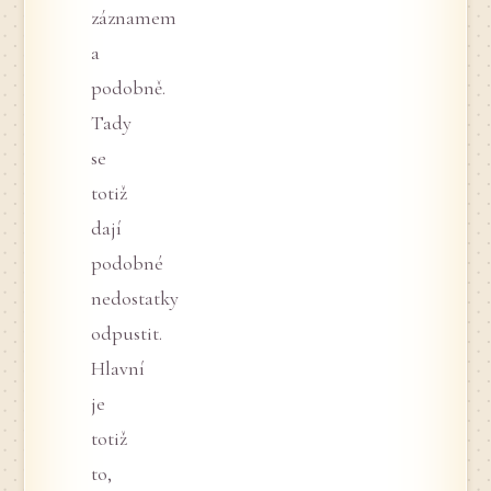
záznamem
a
podobně.
Tady
se
totiž
dají
podobné
nedostatky
odpustit.
Hlavní
je
totiž
to,