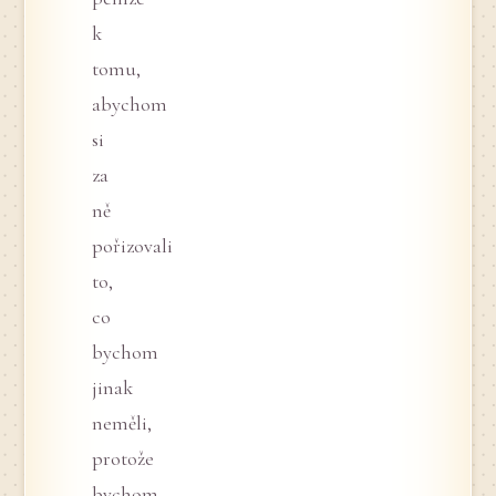
k
tomu,
abychom
si
za
ně
pořizovali
to,
co
bychom
jinak
neměli,
protože
bychom