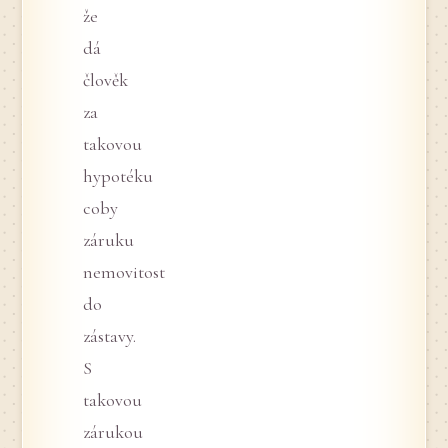
že
dá
člověk
za
takovou
hypotéku
coby
záruku
nemovitost
do
zástavy.
S
takovou
zárukou