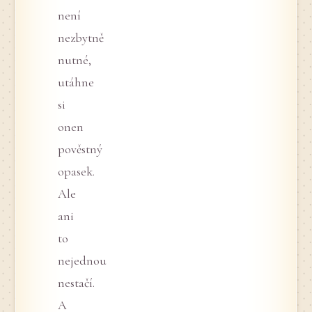
není
nezbytně
nutné,
utáhne
si
onen
pověstný
opasek.
Ale
ani
to
nejednou
nestačí.
A