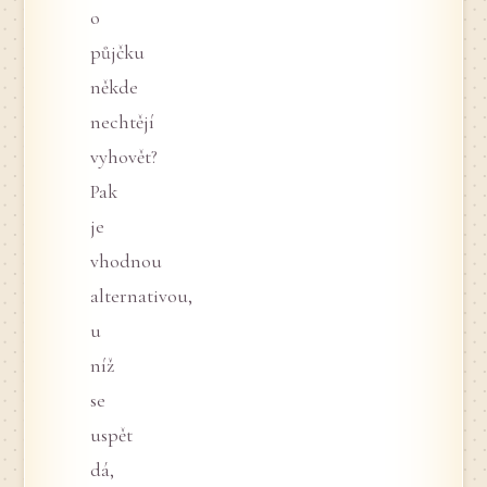
o
půjčku
někde
nechtějí
vyhovět?
Pak
je
vhodnou
alternativou,
u
níž
se
uspět
dá,