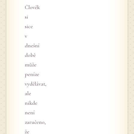
Člověk
si
sice
v
dnešní
době
může
peníze
vydělávat,
ale
nikde
není
zaručeno,
že