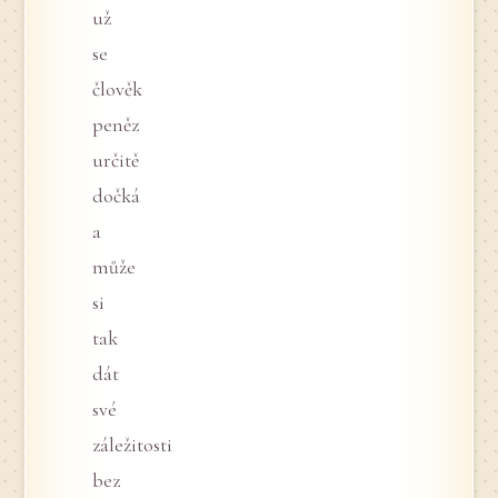
už
se
člověk
peněz
určitě
dočká
a
může
si
tak
dát
své
záležitosti
bez