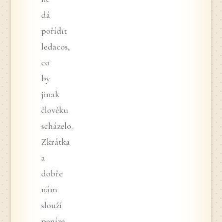
dá
pořídit
ledacos,
co
by
jinak
člověku
scházelo.
Zkrátka
a
dobře
nám
slouží
peníze