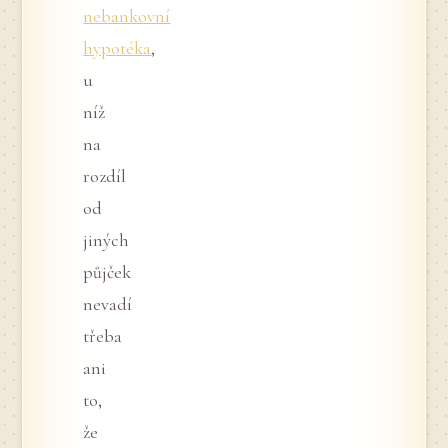
nebankovní
hypotéka
,
u
níž
na
rozdíl
od
jiných
půjček
nevadí
třeba
ani
to,
že