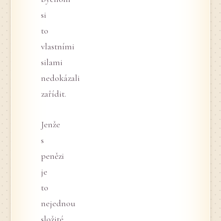
si
to
vlastními
silami
nedokázali
zařídit.
Jenže
s
penězi
je
to
nejednou
složité.