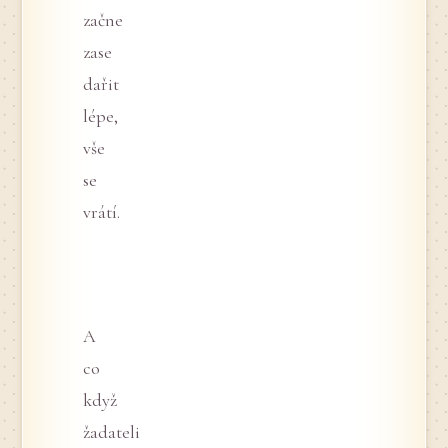
začne
zase
dařit
lépe,
vše
se
vrátí.
A
co
když
žadateli