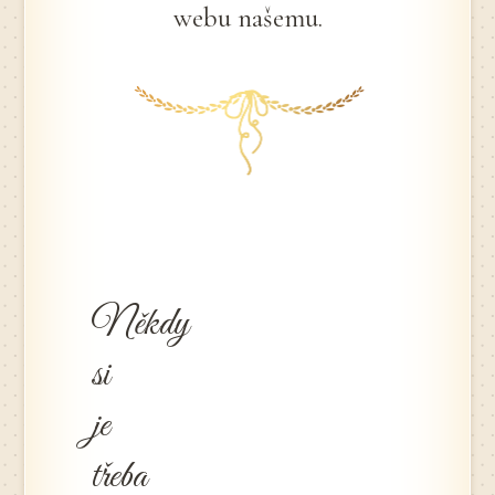
webu našemu.
Někdy
si
je
třeba