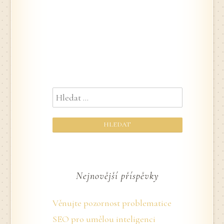
pro
ČAS?
DODÁVKA
ELEKTRICKÉ
příspěvek
ENERGIE
Vyhledávání
Nejnovější příspěvky
Věnujte pozornost problematice
SEO pro umělou inteligenci