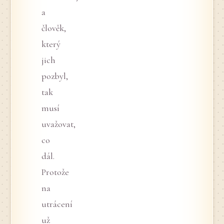
a
člověk,
který
jich
pozbyl,
tak
musí
uvažovat,
co
dál.
Protože
na
utrácení
už