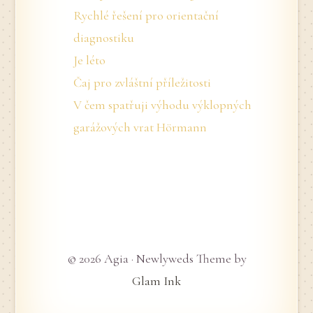
Rychlé řešení pro orientační
diagnostiku
Je léto
Čaj pro zvláštní příležitosti
V čem spatřuji výhodu výklopných
garážových vrat Hörmann
© 2026 Agia · Newlyweds Theme by
Glam Ink