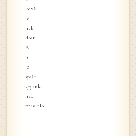
když
je
jich
dost.
A
to
je
spíše
výjimka
než
pravidlo.