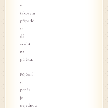
v
takovém
případě
se
dá
vsadit
na
půjčku.
Půjčení
si
peněz
je
nejednou