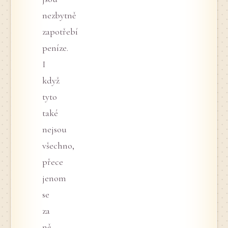
nezbytně
zapotřebí
peníze.
I
když
tyto
také
nejsou
všechno,
přece
jenom
se
za
ně