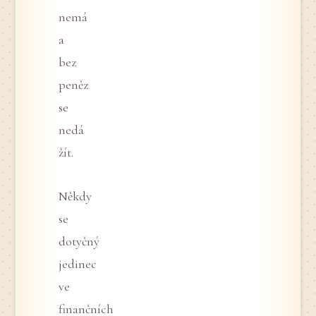
nemá
a
bez
peněz
se
nedá
žít.
Někdy
se
dotyčný
jedinec
ve
finančních