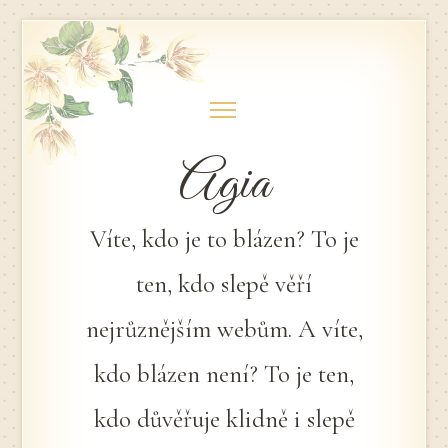
Skip
to
content
Agia
Víte, kdo je to blázen? To je
ten, kdo slepě věří
nejrůznějším webům. A víte,
kdo blázen není? To je ten,
kdo důvěřuje klidně i slepě