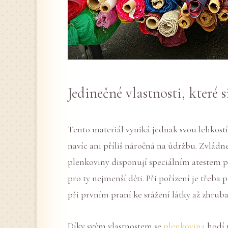
Jedinečné vlastnosti, které s
Tento materiál vyniká jednak svou lehkostí
navíc ani příliš náročná na údržbu. Zvládne
plenkoviny disponují speciálním atestem pr
pro ty nejmenší děti. Při pořízení je třeba p
při prvním praní ke srážení látky až zhruba
Díky svým vlastnostem se
plenkovina
hodí 