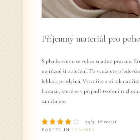
Příjemný materiál pro poh
S plenkovinou se velice snadno pracuje. Kr
nejrůznější oblečení. To využijete předevší
lehká a prodyšná. Vytvoříte z ní tak napříkla
fantazii, které se v případě tvoření rozho
zamilujete.
3.9/5 - (8 votes)
POSTED IN
VÝROBKY