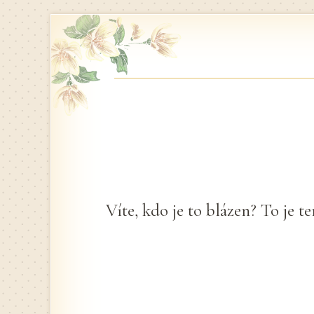
Skip
to
content
Víte, kdo je to blázen? To je t