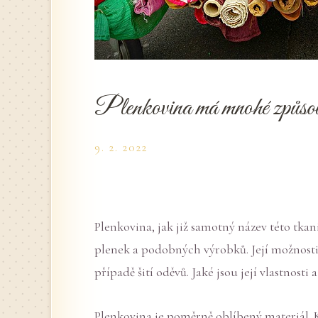
Plenkovina má mnohé způsob
9. 2. 2022
Plenkovina, jak již samotný název této tkan
plenek a podobných výrobků. Její možnosti 
případě šití oděvů. Jaké jsou její vlastnosti a
Plenkovina je poměrně oblíbený materiál. K 