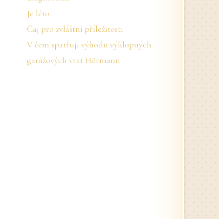
Je léto
Čaj pro zvláštní příležitosti
V čem spatřuji výhodu výklopných
garážových vrat Hörmann