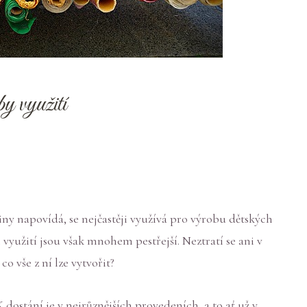
y využití
iny napovídá, se nejčastěji využívá pro výrobu dětských
využití jsou však mnohem pestřejší. Neztratí se ani v
 co vše z ní lze vytvořit?
dostání je v nejrůznějších provedeních, a to ať už v