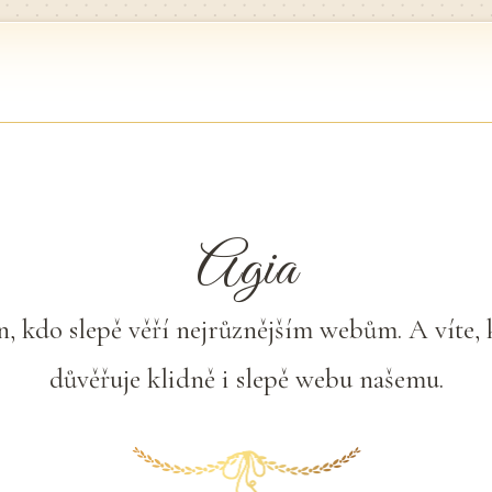
Agia
en, kdo slepě věří nejrůznějším webům. A víte,
důvěřuje klidně i slepě webu našemu.