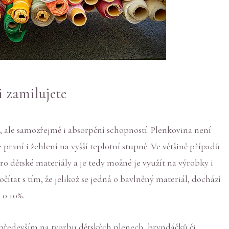
i zamilujete
, ale samozřejmě i absorpční schopností. Plenkovina není
 praní i žehlení na vyšší teplotní stupně. Ve většině případů
o dětské materiály a je tedy možné je využít na výrobky i
očítat s tím, že jelikož se jedná o bavlněný materiál, dochází
 o 10%.
především na tvorbu dětských plenech, bryndáčků či