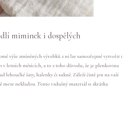
odlí miminek i dospělých
omě výše zmíněných výrobků z ní lze samozřejmě vytvořit i
m v letních měsících, a to z toho důvodu, že je plenkovina
d lehoučké šaty, halenky či sukně. Záleží čistě jen na vaší
dně meze nekladou. Tento vzdušný materiál si zkrátka