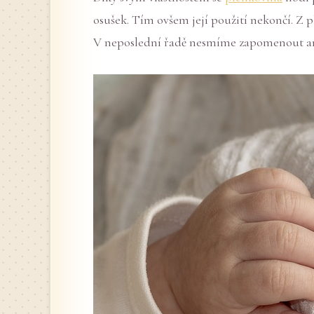
osušek. Tím ovšem její použití nekončí. Z pl
V neposlední řadě nesmíme zapomenout ani 