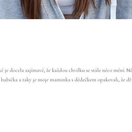
é je docela zajímavé, že každou chvilku se stále něco mění. 
e babička a taky je moje maminka s dědečkem opakovali, že dří