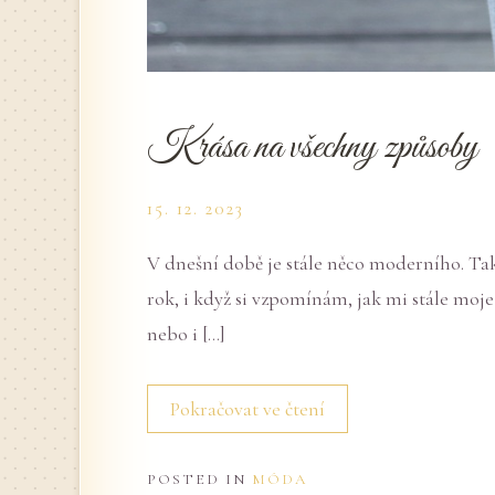
Krása na všechny způsoby
15. 12. 2023
V dnešní době je stále něco moderního. Tak
rok, i když si vzpomínám, jak mi stále moj
nebo i […]
Pokračovat ve čtení
POSTED IN
MÓDA