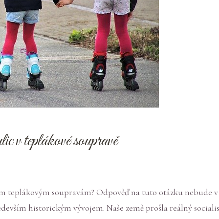
ic v teplákové soupravě
ním teplákovým soupravám? Odpověď na tuto otázku nebude v
především historickým vývojem. Naše země prošla reálný socia