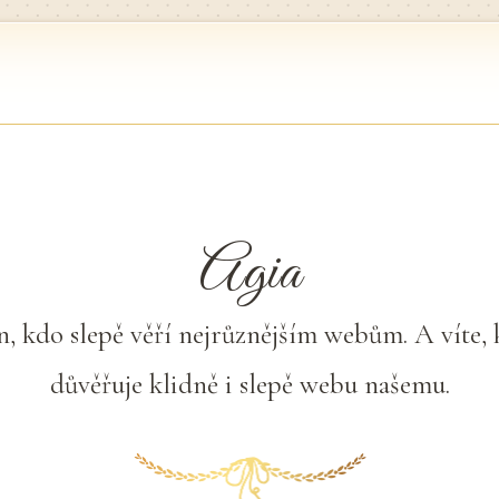
Agia
en, kdo slepě věří nejrůznějším webům. A víte,
důvěřuje klidně i slepě webu našemu.