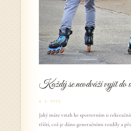
Každý se neodváží vyjít do ul
4. 3. 2025
Jaký máte vztah ke sportovním ii rekreač
tříští, což je dáno generačními rozdíly a 