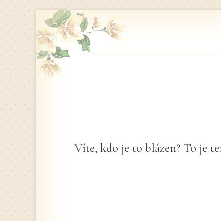
Skip
to
content
Víte, kdo je to blázen? To je t