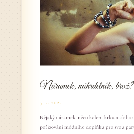
Náramek, náhrdelník, brož?
5. 3. 2025
Nějaký náramek, něco kolem krku a třeba i 
pořizování módního doplňku pro svou part