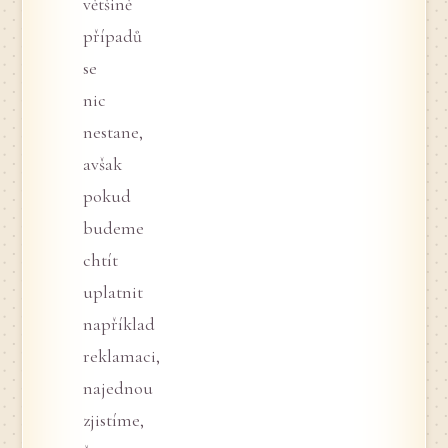
většině
případů
se
nic
nestane,
avšak
pokud
budeme
chtít
uplatnit
například
reklamaci,
najednou
zjistíme,