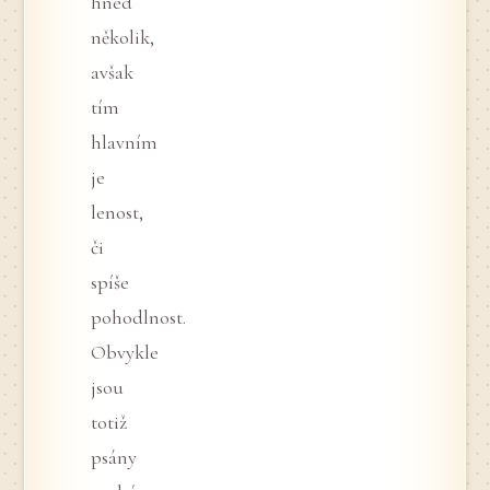
hned
několik,
avšak
tím
hlavním
je
lenost,
či
spíše
pohodlnost.
Obvykle
jsou
totiž
psány