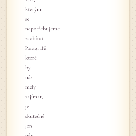
kterými
se
nepotřebujeme
zaobírat.
Paragrafů,
které
by
nás
měly
zajímat,
je
skutečně
jen
pár,