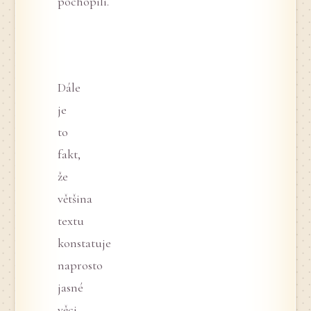
pochopili.
Dále
je
to
fakt,
že
většina
textu
konstatuje
naprosto
jasné
věci,