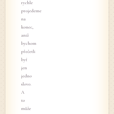
rychle
projedeme
na
konec,
aniž
bychom
přečetli
byť
jen
jedno
slovo.
A
to
může