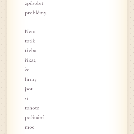
způsobit
problémy.
Není
totiž
třeba
říkat,
že
firmy
jsou
si
tohoto
počínání
moc