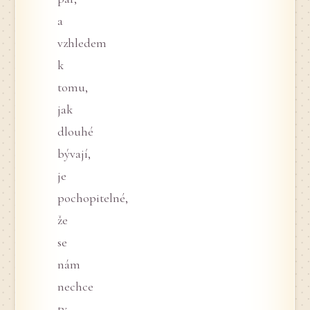
a
vzhledem
k
tomu,
jak
dlouhé
bývají,
je
pochopitelné,
že
se
nám
nechce
ty,