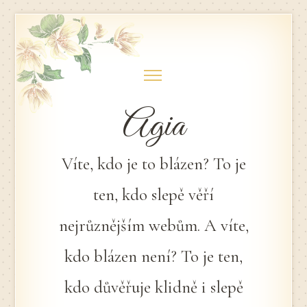
Skip
to
content
Agia
Víte, kdo je to blázen? To je
ten, kdo slepě věří
nejrůznějším webům. A víte,
kdo blázen není? To je ten,
kdo důvěřuje klidně i slepě