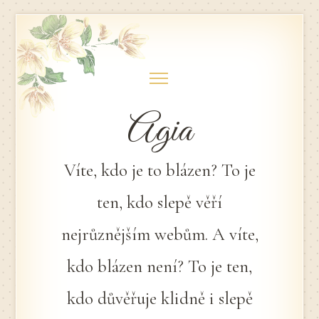
Skip
to
content
Agia
Víte, kdo je to blázen? To je
ten, kdo slepě věří
nejrůznějším webům. A víte,
kdo blázen není? To je ten,
kdo důvěřuje klidně i slepě