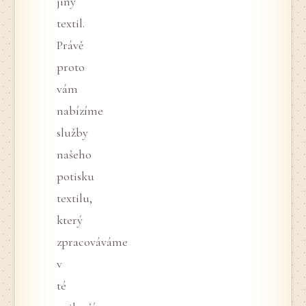
jiný
textil.
Právě
proto
vám
nabízíme
služby
našeho
potisku
textilu
,
který
zpracováváme
v
té