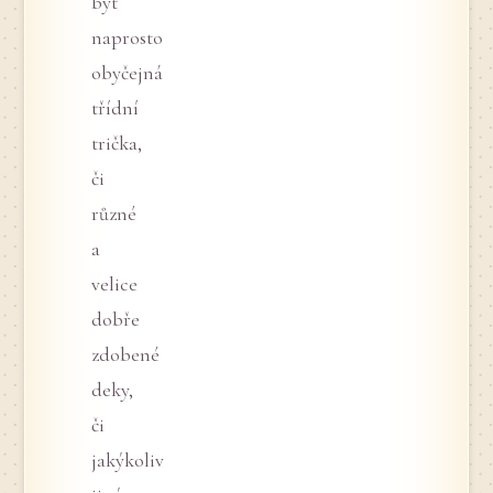
být
naprosto
obyčejná
třídní
trička,
či
různé
a
velice
dobře
zdobené
deky,
či
jakýkoliv