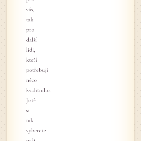
vás,
tak
pro
další
lidi,
kteří
potřebují
něco
kvalitního.
Jistě
si
tak
vyberete
naši