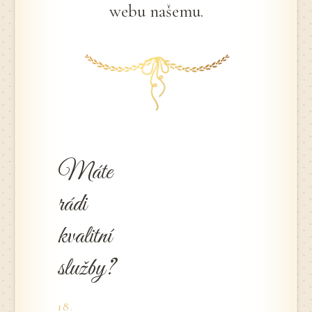
webu našemu.
Máte
rádi
kvalitní
služby?
18.