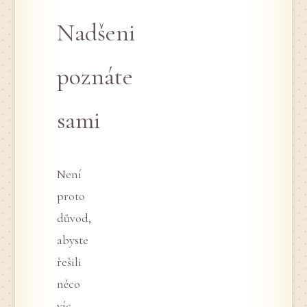
Nadšeni
poznáte
sami
Není
proto
důvod,
abyste
řešili
něco
víc,