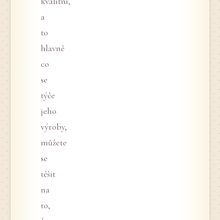
kvalitní,
a
to
hlavně
co
se
týče
jeho
výroby,
můžete
se
těšit
na
to,