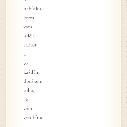
nabídku,
která
vám
udělá
radost
a
to
každým
douškem
toho,
co
vám
vyrobíme.