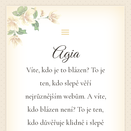
Skip
to
content
Agia
Víte, kdo je to blázen? To je
ten, kdo slepě věří
nejrůznějším webům. A víte,
kdo blázen není? To je ten,
kdo důvěřuje klidně i slepě