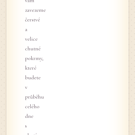
vám
zavezeme
čerstvé
a
velice
chutné
pokrmy,
které
budete
v
průběhu
celého
dne
s