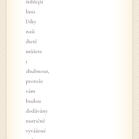
štíhlejší
linii.
Díky
naší
dietě
můžete
i
zhubnout,
protože
vám
budou
dodávány
nutričně
vyvážené