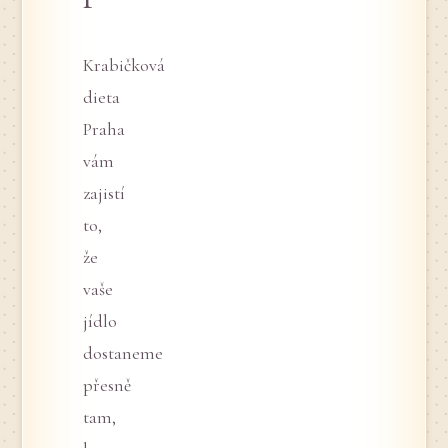
Krabičková
dieta
Praha
vám
zajistí
to,
že
vaše
jídlo
dostaneme
přesně
tam,