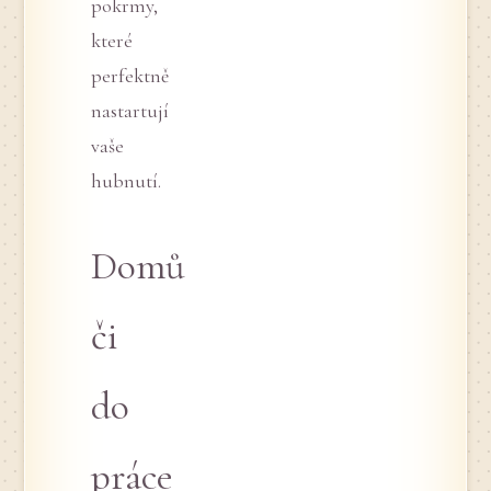
pokrmy,
které
perfektně
nastartují
vaše
hubnutí.
Domů
či
do
práce