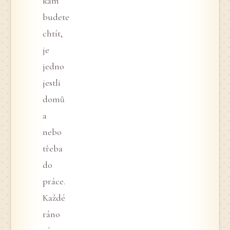
kam
budete
chtít,
je
jedno
jestli
domů
a
nebo
třeba
do
práce.
Každé
ráno