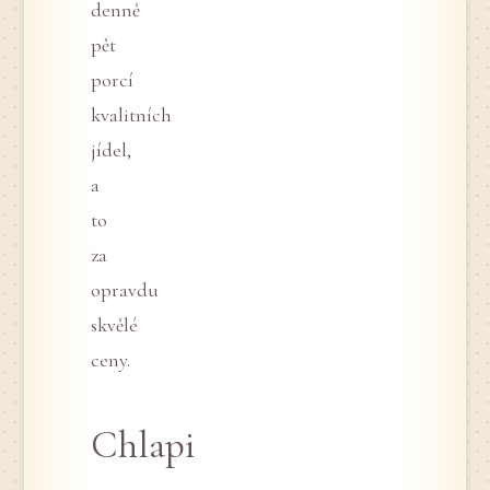
denně
pět
porcí
kvalitních
jídel,
a
to
za
opravdu
skvělé
ceny.
Chlapi