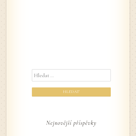
ZVOLTE
příspěvek
PRO SVÉ
DĚTI
NAŠE
DĚTSKÉ
POSTELE
Vyhledávání
Nejnovější příspěvky