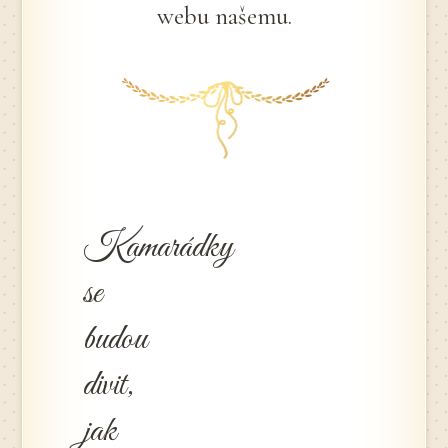
webu našemu.
Kamarádky
se
budou
divit,
jak