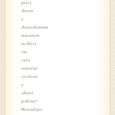
práci,
dětem
a
dennodenním
starostem
nezbývá
čas
vařit
nutričně
vyvážené
a
zdravé
pokrmy?
Nezoufejte,