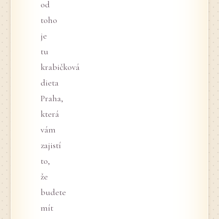
od
toho
je
tu
krabičková
dieta
Praha,
která
vám
zajistí
to,
že
budete
mít