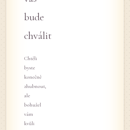
bude
chválit
Chtěli
byste
konečně
zhubnout,
ale
bohužel
vám
kvůli