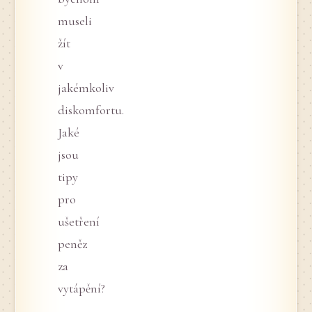
museli
žít
v
jakémkoliv
diskomfortu.
Jaké
jsou
tipy
pro
ušetření
peněz
za
vytápění?