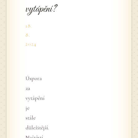
vytápění?
18.
8.
2024
Úspora
za
vytápění
je
stále
důležitější.
Naštěstí