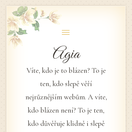
Skip
to
content
Agia
Víte, kdo je to blázen? To je
ten, kdo slepě věří
nejrůznějším webům. A víte,
kdo blázen není? To je ten,
kdo důvěřuje klidně i slepě