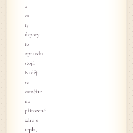
a
za
ty
úspory
to
opravdu
stojí.
Raději
se
zaměřte
na
přirozené
zdroje
tepla,