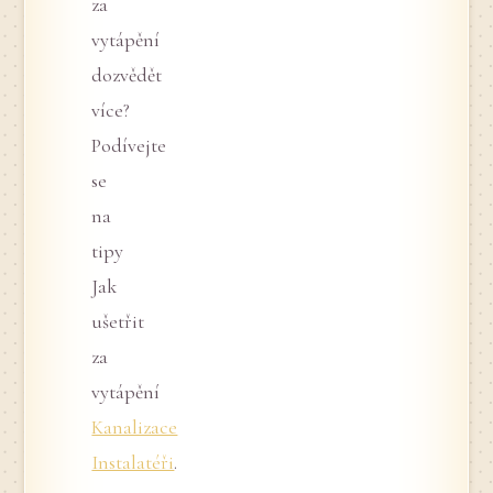
za
vytápění
dozvědět
více?
Podívejte
se
na
tipy
Jak
ušetřit
za
vytápění
Kanalizace
Instalatéři
.