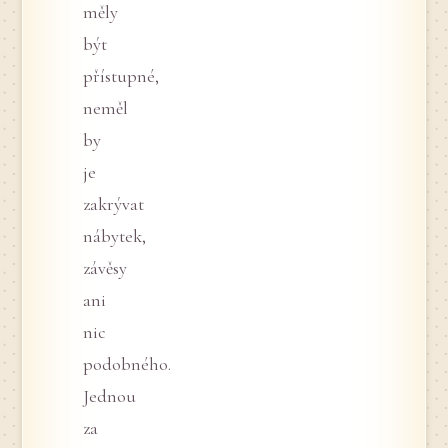
měly
být
přístupné,
neměl
by
je
zakrývat
nábytek,
závěsy
ani
nic
podobného.
Jednou
za