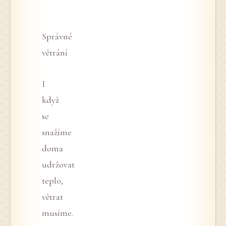
Správné
větrání
I
když
se
snažíme
doma
udržovat
teplo,
větrat
musíme.