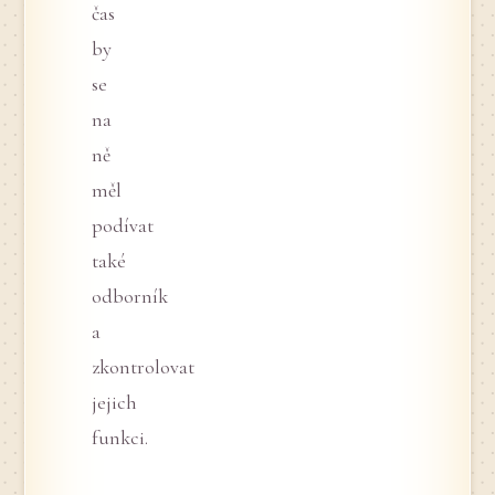
čas
by
se
na
ně
měl
podívat
také
odborník
a
zkontrolovat
jejich
funkci.