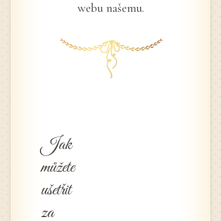
webu našemu.
Jak
můžete
ušetřit
za