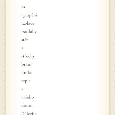
za
vytápění.
Izolace
podlahy,
stěn
a
střechy
brání
úniku
tepla
z
vašeho
domu.
Důležité