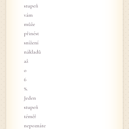
stupeň
vám
může
přinést
snížení
nákladů
až
o
6
%.
Jeden
stupeň
téměř
nepoznáte