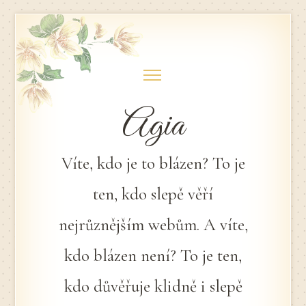
Skip
to
content
Agia
Víte, kdo je to blázen? To je
ten, kdo slepě věří
nejrůznějším webům. A víte,
kdo blázen není? To je ten,
kdo důvěřuje klidně i slepě