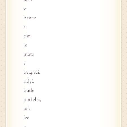
v
bance
a
tím
je
máte
v
bezpečí.
Když
bude
potřeba,
tak
lze
z