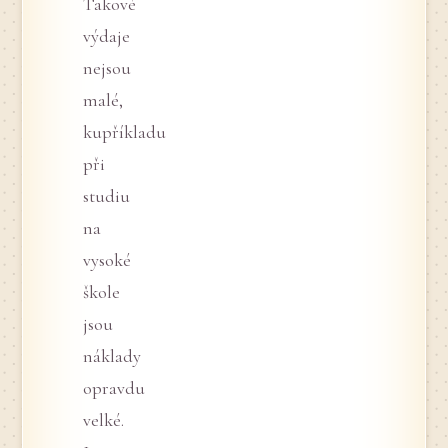
Takové
výdaje
nejsou
malé,
kupříkladu
při
studiu
na
vysoké
škole
jsou
náklady
opravdu
velké.