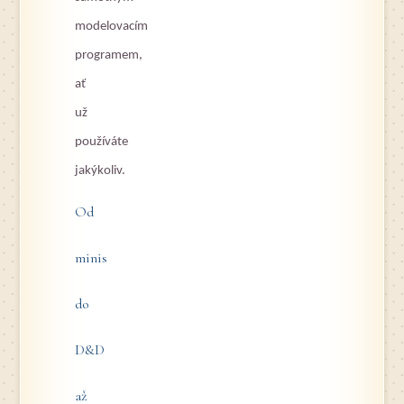
modelovacím
programem,
ať
už
používáte
jakýkoliv.
Od
minis
do
D
&
D
až