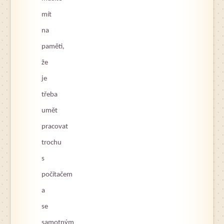
mít
na
paměti,
že
je
třeba
umět
pracovat
trochu
s
počítačem
a
se
samotným