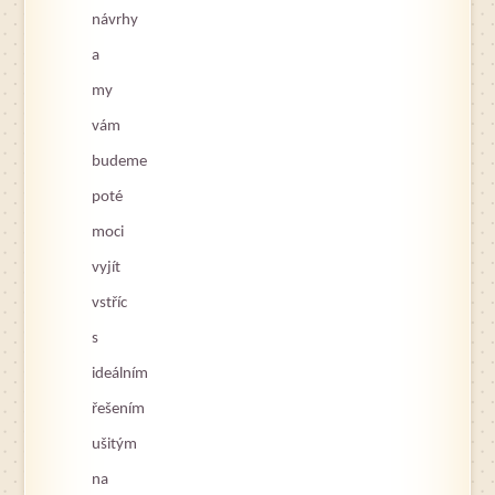
návrhy
a
my
vám
budeme
poté
moci
vyjít
vstříc
s
ideálním
řešením
ušitým
na