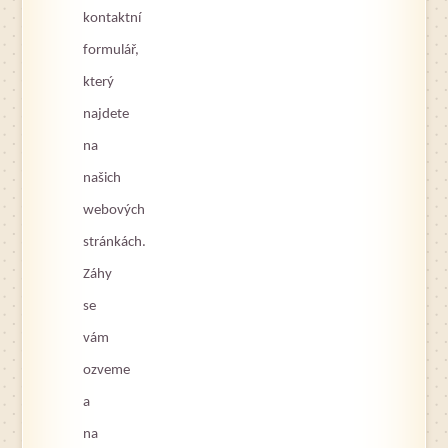
kontaktní
formulář,
který
najdete
na
našich
webových
stránkách.
Záhy
se
vám
ozveme
a
na