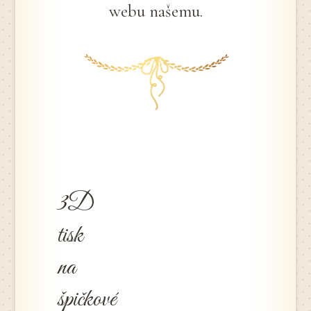
webu našemu.
3D
tisk
na
špičkové