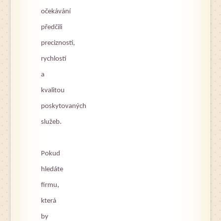
očekávání
předčili
precizností,
rychlostí
a
kvalitou
poskytovaných
služeb.
Pokud
hledáte
firmu,
která
by