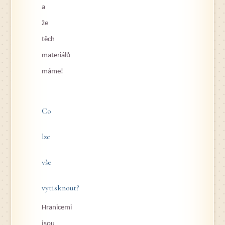
a
že
těch
materiálů
máme!
Co
lze
vše
vytisknout?
Hranicemi
jsou