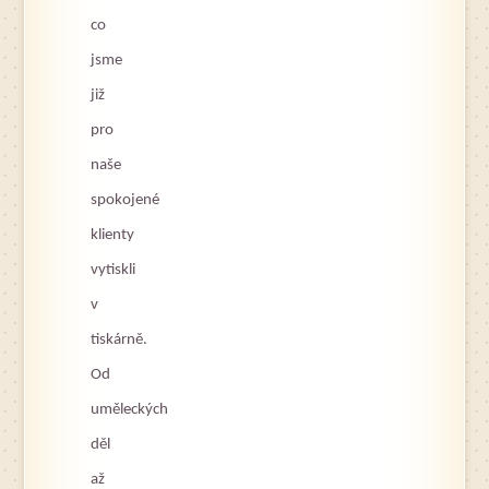
co
jsme
již
pro
naše
spokojené
klienty
vytiskli
v
tiskárně.
Od
uměleckých
děl
až