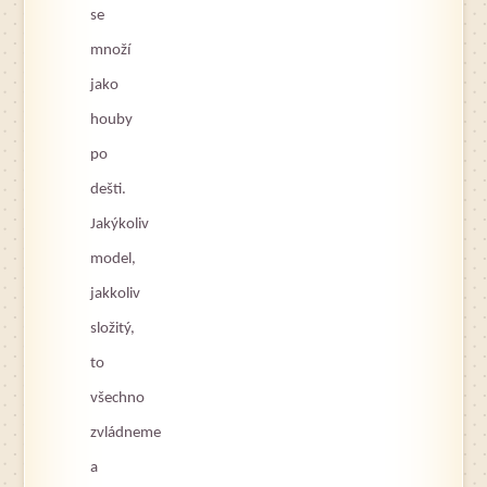
se
množí
jako
houby
po
dešti.
Jakýkoliv
model,
jakkoliv
složitý,
to
všechno
zvládneme
a