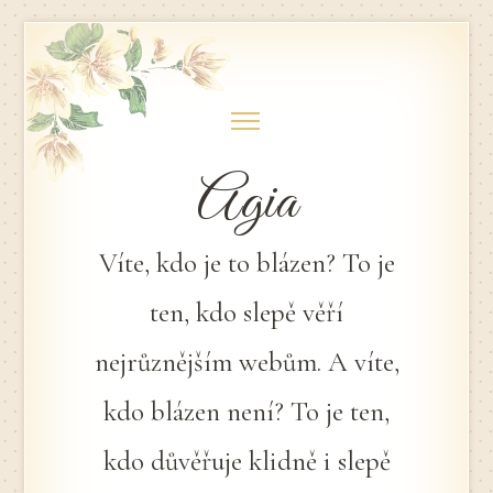
Skip
to
content
Agia
Víte, kdo je to blázen? To je
ten, kdo slepě věří
nejrůznějším webům. A víte,
kdo blázen není? To je ten,
kdo důvěřuje klidně i slepě