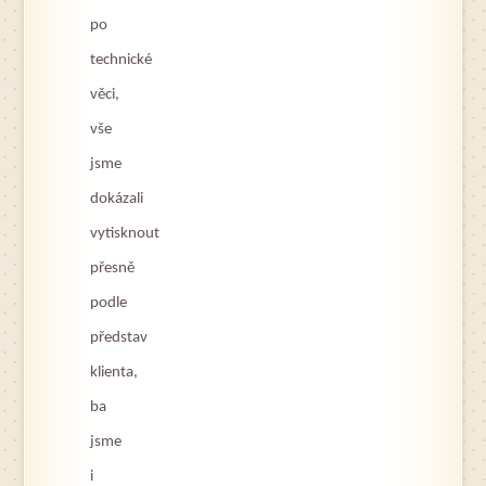
po
technické
věci,
vše
jsme
dokázali
vytisknout
přesně
podle
představ
klienta,
ba
jsme
i