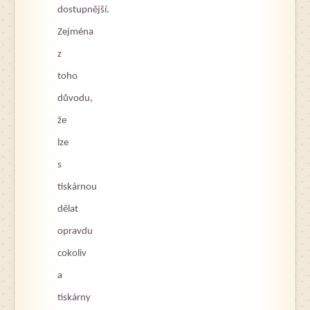
dostupnější.
Zejména
z
toho
důvodu,
že
lze
s
tiskárnou
dělat
opravdu
cokoliv
a
tiskárny