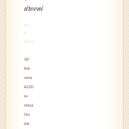
úrovni
20.
6.
2020
3D
tisk
cena
AZ3D
se
stává
čím
dál