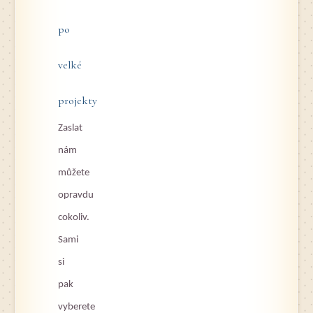
po
velké
projekty
Zaslat
nám
můžete
opravdu
cokoliv.
Sami
si
pak
vyberete