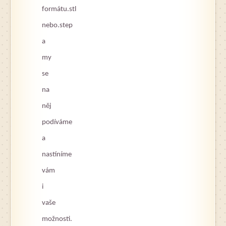
formátu.stl
nebo.step
a
my
se
na
něj
podíváme
a
nastíníme
vám
i
vaše
možnosti.