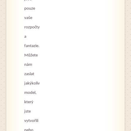
pouze
vaše
rozpočty
a
fantazie.
Můžete
nám
zaslat
jakýkoliv
model,
který
jste
vytvořili
nebo