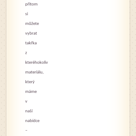
přitom
si
můžete
vybrat
takřka
z
kteréhokoliv
materiálu,
který
máme
v
naší
nabídce
–