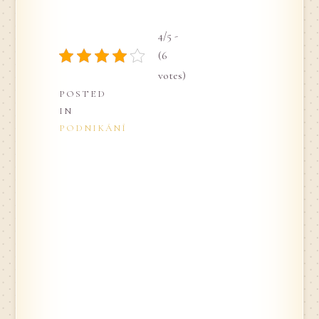
4/5 -
(6
votes)
POSTED
IN
PODNIKÁNÍ
PLÁNUJEME
Navigace
RODINNOU
DOVOLENOU
pro
SLUNEČNICOVÁ
SEMÍNKA
příspěvek