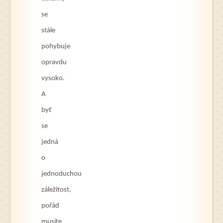
se
stále
pohybuje
opravdu
vysoko.
A
byť
se
jedná
o
jednoduchou
záležitost,
pořád
musíte